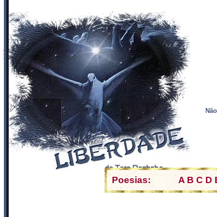
Não
Poesias:
A
B
C
D