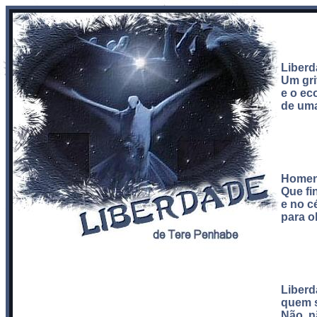
Liberd
Um gri
e o ec
de uma
Homens
Que fi
e no c
para o
Liberd
quem s
Não, n