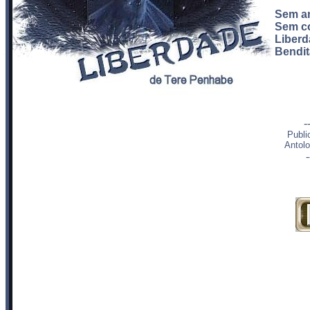
Sem am
Sem co
Liberd
Bendit
-
Publi
Antolo
-