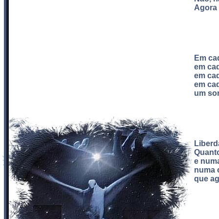
Agora 
Em cad
em cad
em cad
em cad
um sor
Liberd
Quanto
e numa
numa c
que ag