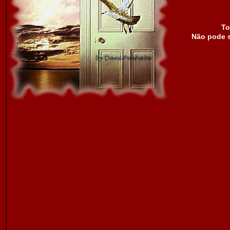
To
Não pode s