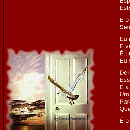
Esp
Estr
E o
Sem
Eu 
E v
É u
Eu 
Der
Ess
E a
Um 
Par
Que
É o