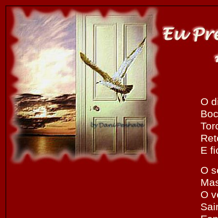
O d
Boc
Tor
Ret
E fi
O s
Mas
O v
Sai