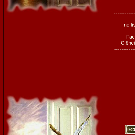
-----------
no li
Fac
Ciênc
-----------