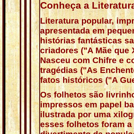
Conheça a Literatur
Literatura popular, im
apresentada em pequen
histórias fantásticas 
criadores ("A Mãe que X
Nasceu com Chifre e c
tragédias ("As Enchent
fatos históricos ("A Gu
Os folhetos são livrinh
impressos em papel ba
ilustrada por uma xilo
esses folhetos foram a