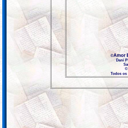
Amor 
©
Dani 
Sa
©
Todos os 