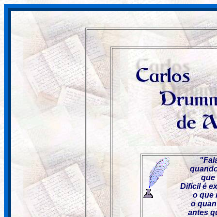
"Fal
quando
que 
Difícil é 
o que 
o quan
antes q