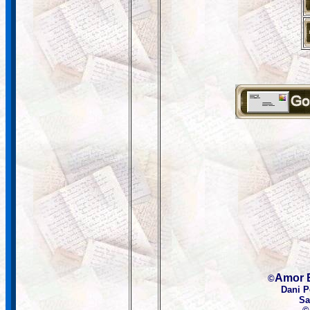
Amor 
©
Dani 
Sa