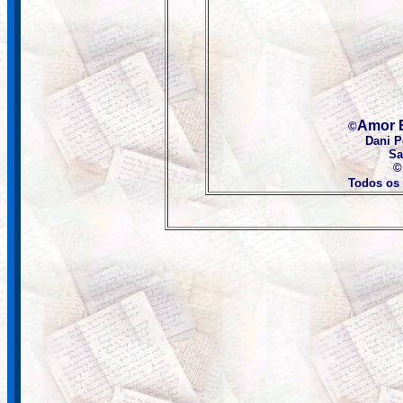
Amor 
©
Dani 
Sa
©
Todos os 