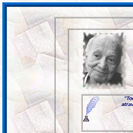
"
To
atra