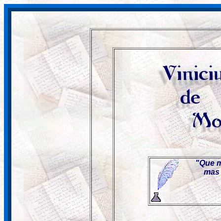
"Que m
mas 