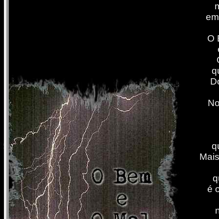
em
O 
q
Do
No
q
Mais
q
é 