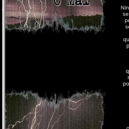
Nin
se
p
s
qu
q
po