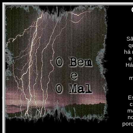
Sã
q
há 
e
Há
m
E
c
ma
n
por