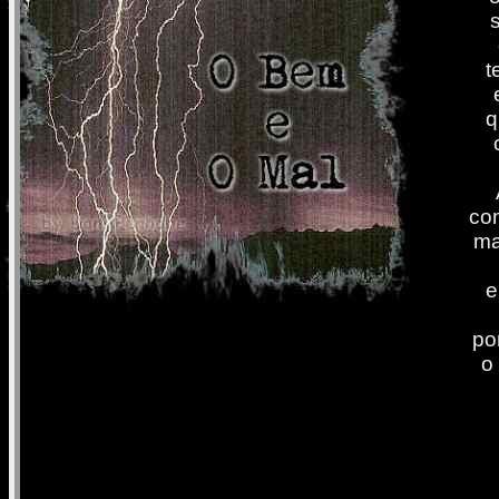
t
q
co
ma
e
po
o