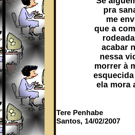
Se alguém
pra san
me env
que a com
rodeada
acabar 
nessa vi
morrer à 
esquecida
ela mora 
Tere Penhabe
Santos, 14/02/2007