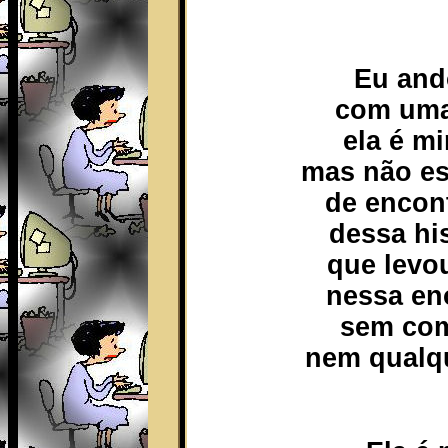
Eu and
com uma 
ela é m
mas não es
de encont
dessa hi
que levo
nessa en
sem com
nem qualqu