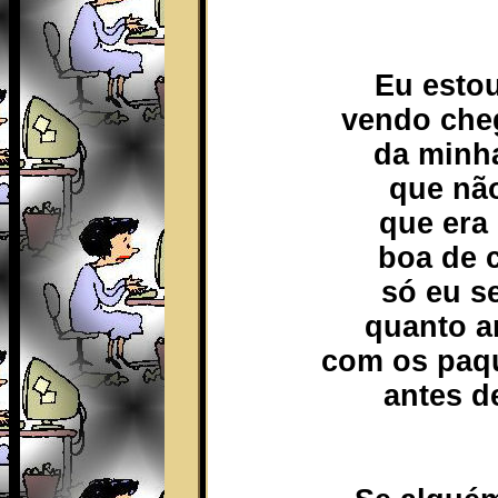
Eu esto
vendo cheg
da minha
que não
que era
boa de 
só eu s
quanto a
com os paq
antes d