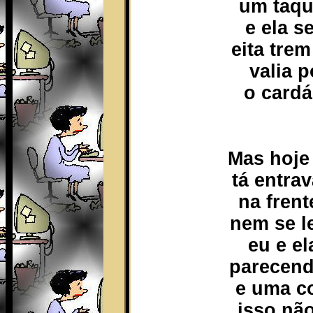
um taqu
e ela s
eita tre
valia 
o cardá
Mas hoje
tá entra
na frent
nem se l
eu e el
parecend
e uma c
isso nã