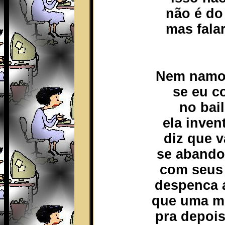
não é do
mas falar
Nem namor
se eu c
no bai
ela inve
diz que v
se abando
com seus 
despenca 
que uma mo
pra depois