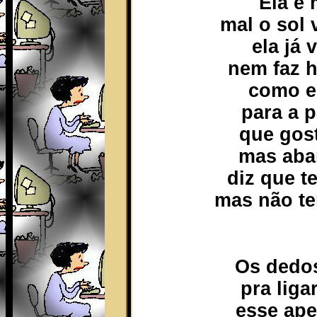
Ela é
mal o sol
ela já 
nem faz h
como e
para a 
que gos
mas aba
diz que t
mas não te
Os dedos
pra liga
esse ape