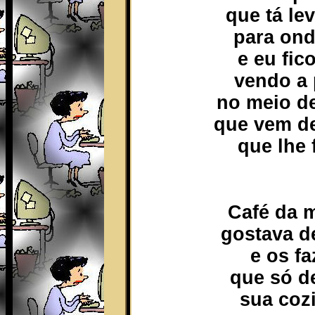
que tá le
para ond
e eu fico
vendo a 
no meio d
que vem de
que lhe f
Café da 
gostava d
e os fa
que só d
sua coz