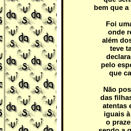
bem que a 
Foi uma
onde r
além do
teve 
declar
pelo esp
que ca
Não pos
das filh
atentas 
iguais à
o praze
sendo a g