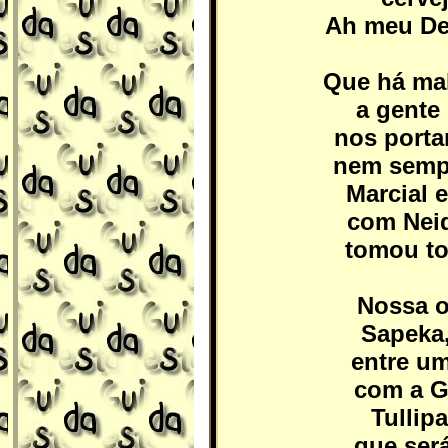
Ah meu De
Que há ma
a gente
nos port
nem sempr
Marcial
com Neid
tomou to
Nossa o
Sapeka
entre um
com a G
Tullip
que ser