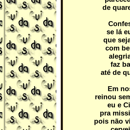
de quar
Confes
se lá 
que sej
com bel
alegri
faz b
até de q
Em nos
reinou se
eu e C
pra miss
pois não v
cervej