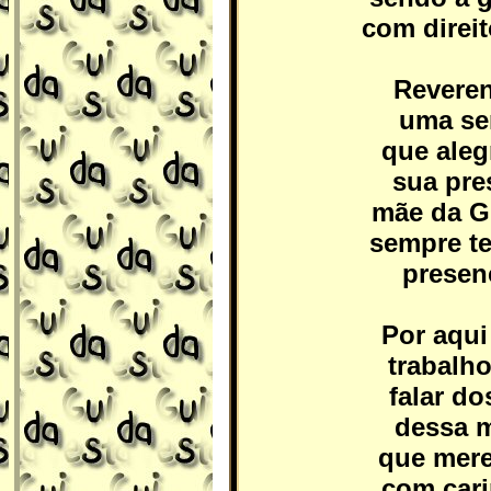
com direi
Reveren
uma se
que aleg
sua pre
mãe da G
sempre te
presenç
Por aqui
trabalh
falar d
dessa m
que mere
com car