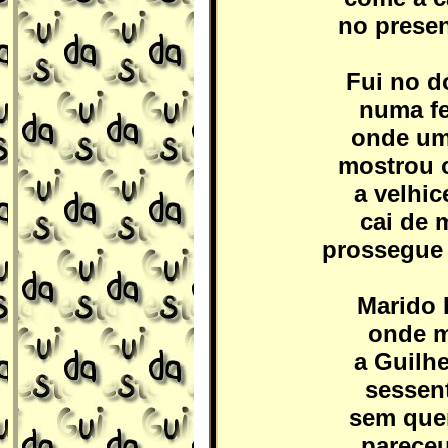
no presen
Fui no 
numa fe
onde um
mostrou 
a velhi
cai de 
prossegue 
Marido 
onde m
a Guilh
sessen
sem quer
pareceu