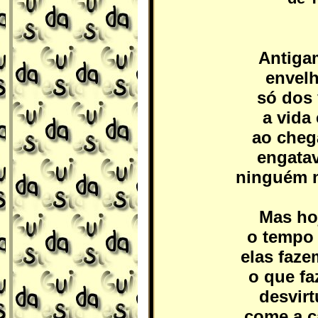
Antiga
envelh
só dos 
a vida
ao cheg
engatav
ninguém m
Mas ho
o tempo 
elas faze
o que f
desvir
come a c