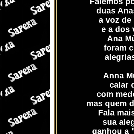
Falemos po
duas Anas
a voz de 
e a dos 
Ana Mü
foram c
alegria
Anna Mü
calar 
com medo
mas quem d
Fala mai
sua ale
ganhou a "