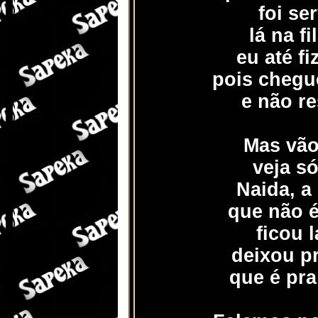
foi se
lá na f
eu até f
pois chegu
e não re
Mas vão
veja s
Naida, a
que não 
ficou l
deixou pr
que é pra