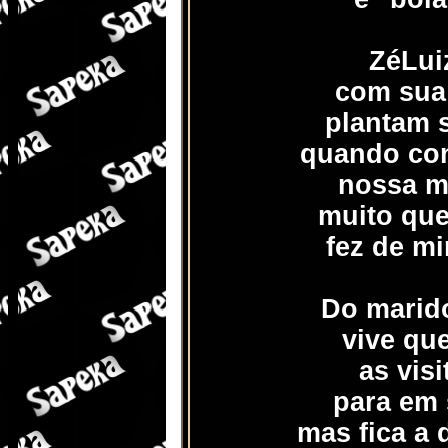
ZéLui
com sua 
plantam 
quando co
nossa me
muito que
fez de mi
Do marido
vive qu
as vis
para em 
mas fica a