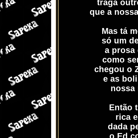
traga out
que a nossa
Mas tá m
só um de
a prosa 
como se
chegou o Z
e as bol
nossa 
Então 
rica 
dada pe
o Ed c