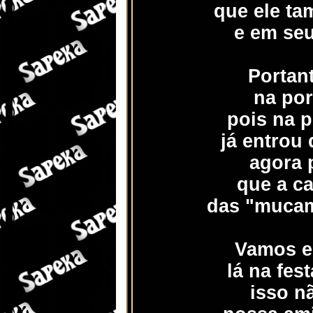
que ele ta
e em seu
Portant
na por
pois na 
já entrou
agora 
que a ca
das "mucam
Vamos e
lá na fes
isso n