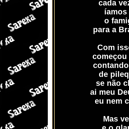
cada ve
íamos 
o fami
para a Br
Com iss
começou 
contando
de pile
se não c
ai meu De
eu nem c
Mas vei
e o gla