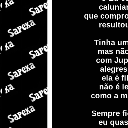
calunia
que compro
resultou
Tinha um
mas não
com Jupi
alegres
ela é f
não é l
como a mã
Sempre fi
eu quas