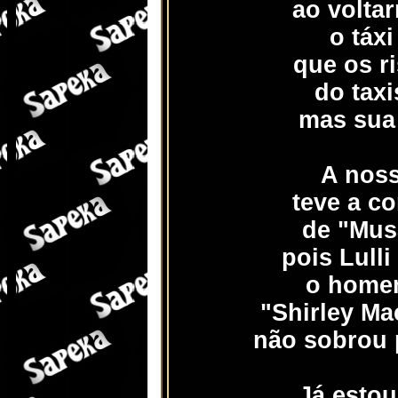
ao voltar
o táxi
que os r
do tax
mas sua 
A noss
teve a c
de "Mus
pois Lulli
o home
"Shirley Ma
não sobrou 
Já estou