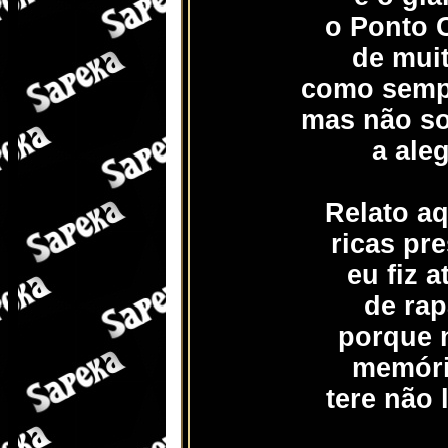
o Ponto 
de muit
como semp
mas não s
a aleg
Relato a
ricas pr
eu fiz a
de rap
porque 
memóri
tere não 