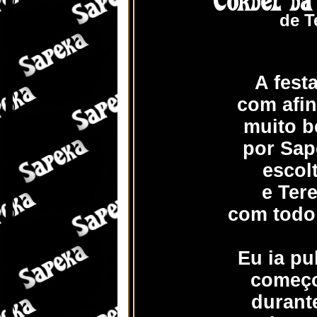
de T
A fest
com afin
muito b
por Sap
escol
e Tere
com todo
Eu ia pul
começo
durant