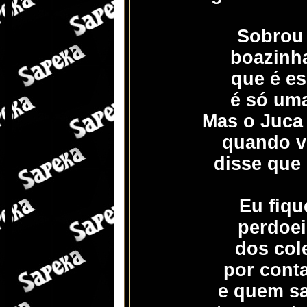
Sobrou 
boazinh
que é es
é só uma
Mas o Juca
quando v
disse que
Eu fique
perdoei
dos col
por cont
e quem s