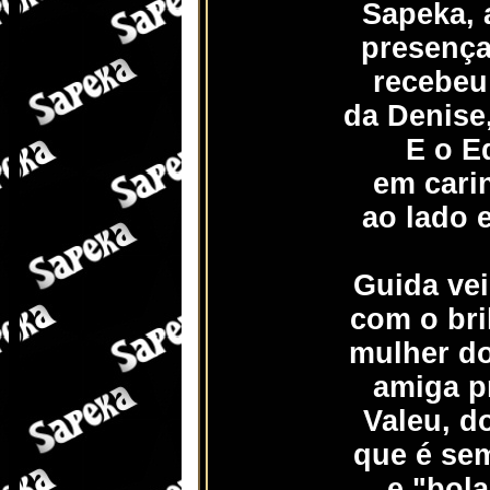
Sapeka,
presença
recebeu
da Denise
E o Ed
em cari
ao lado 
Guida ve
com o bri
mulher do
amiga p
Valeu, d
que é se
e "bola