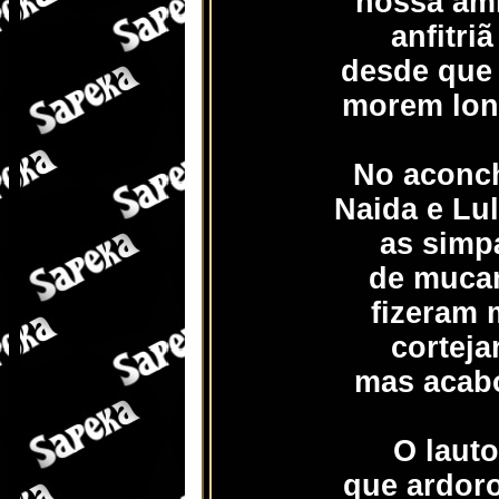
nossa ami
anfitri
desde que
morem long
No aconc
Naida e Lu
as simp
de muca
fizeram 
corteja
mas acabo
O laut
que ardor