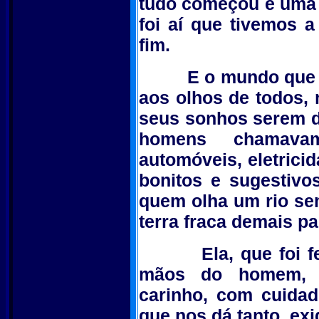
tudo começou é uma 
foi aí que tivemos
fim.
E o mundo que era 
aos olhos de todos,
seus sonhos serem d
homens chamavam
automóveis, eletricid
bonitos e sugestivo
quem olha um rio se
terra fraca demais pa
Ela, que foi feita
mãos do homem, q
carinho, com cuida
que nos dá tanto, ex