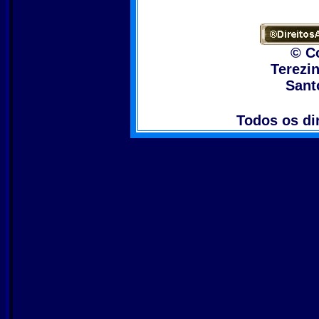
© C
Terezi
Santo
Todos os di