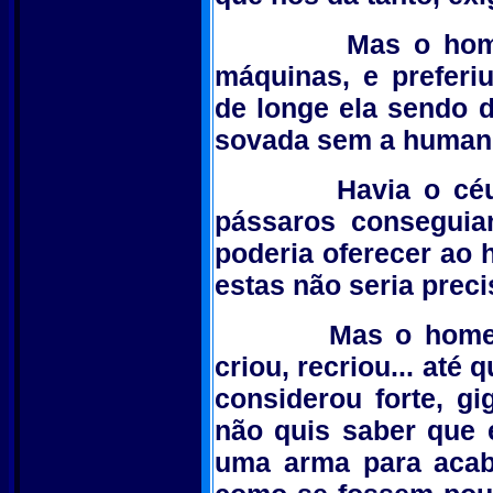
Mas o homem en
máquinas, e preferiu
de longe ela sendo 
sovada sem a humanid
Havia o céu... 
pássaros conseguia
poderia oferecer ao
estas não seria precis
Mas o homem che
criou, recriou... até
considerou forte, g
não quis saber que 
uma arma para acab