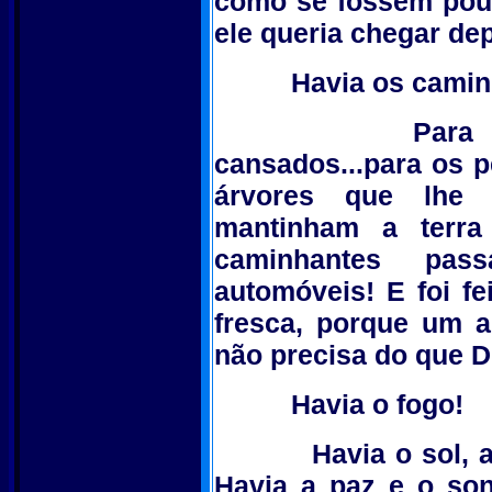
como se fossem pouc
ele queria chegar dep
Havia os camin
Para pés des
cansados...para os
árvores que lhe 
mantinham a terra
caminhantes pas
automóveis! E foi fei
fresca, porque um 
não precisa do que D
Havia o fogo!
Havia o sol, as es
Havia a paz e o son