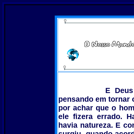
E Deus fez o
pensando em tornar o
por achar que o hom
ele fizera errado. Ha
havia natureza. E co
surgiu, quando acor