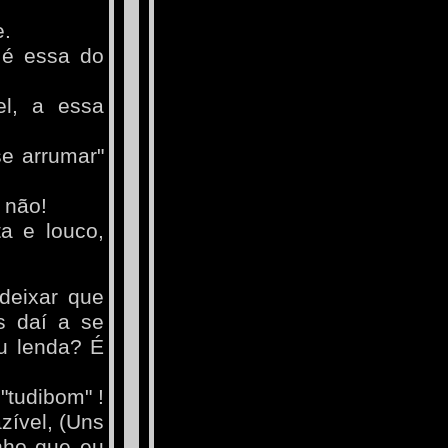
e.
 é essa do
el, a essa
se arrumar"
 não!
ta e louco,
deixar que
s daí a se
ou lenda? É
"tudibom" !
zível, (Uns
inho que eu