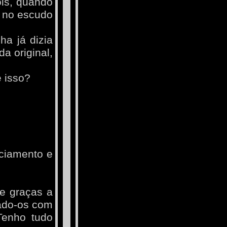
is, quando
e no escudo
ha já dizia
da original,
é isso?
ciamento e
ue graças a
nado-os com
Tenho tudo