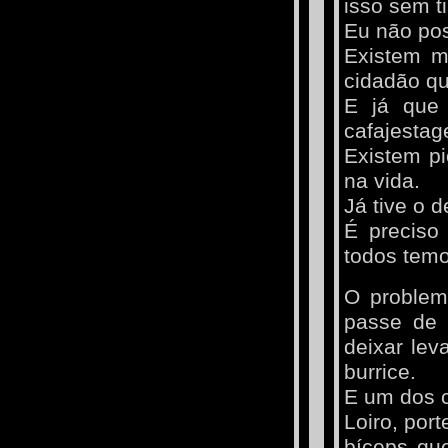
isso sem ti
Eu não pos
Existem m
cidadão qu
E já que 
cafajestag
Existem pi
na vida.
Já tive o 
É preciso 
todos tem
O problem
passe de 
deixar lev
burrice.
E um dos c
Loiro, por
bíceps que