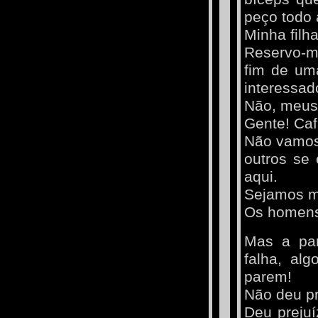
peço todo 
Minha filh
Reservo-me
fim de um
interessad
Não, meus
Gente! Caf
Não vamos 
outros se
aqui.
Sejamos ma
Os homens 
Mas a par
falha, al
parem!
Não deu pr
Deu prejuí