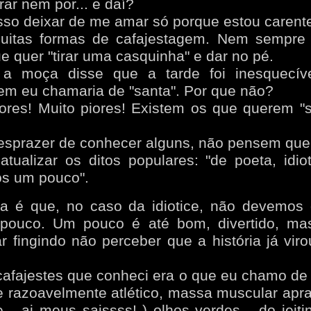
rar nem por... e daí?
so deixar de me amar só porque estou carent
uitas formas de cafajestagem. Nem sempre
e quer "tirar uma casquinha" e dar no pé.
a moça disse que a tarde foi inesquecív
em eu chamaria de "santa". Por que não?
ores! Muito piores! Existem os que querem "
desprazer de conhecer alguns, não pensem que
atualizar os ditos populares: "de poeta, idio
os um pouco".
a é que, no caso da idiotice, não devemos 
pouco. Um pouco é até bom, divertido, ma
ar fingindo não perceber que a história já vir
afajestes que conheci era o que eu chamo de 
te razoavelmente atlético, massa muscular apra
... ai meus saissss! ) olhos verdes... do jeit