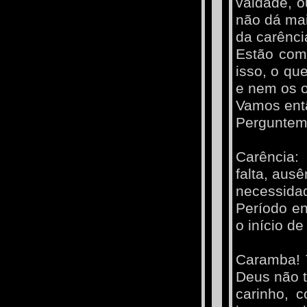
vaidade, 
não dá mai
da carênci
Estão comp
isso, o que
e nem os o
Vamos entã
Perguntemo
Carência:
falta, ausê
necessidad
Período e
o início d
Caramba! T
Deus não t
carinho, 