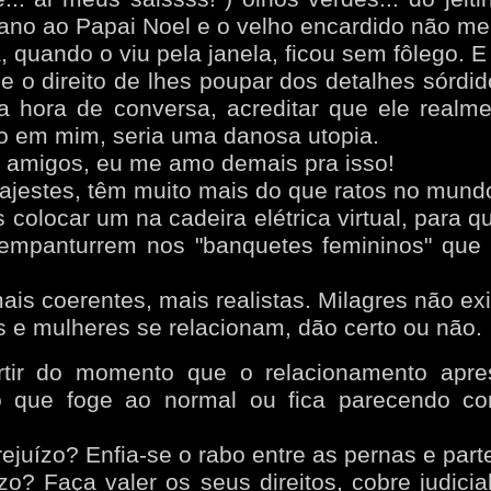
ano ao Papai Noel e o velho encardido não me 
a, quando o viu pela janela, ficou sem fôlego. E
 o direito de lhes poupar dos detalhes sórdi
a hora de conversa, acreditar que ele realme
o em mim, seria uma danosa utopia.
 amigos, eu me amo demais pra isso!
ajestes, têm muito mais do que ratos no mund
colocar um na cadeira elétrica virtual, para q
 empanturrem nos "banquetes femininos" que
is coerentes, mais realistas. Milagres não ex
e mulheres se relacionam, dão certo ou não.
tir do momento que o relacionamento apr
go que foge ao normal ou fica parecendo co
ejuízo? Enfia-se o rabo entre as pernas e parte
zo? Faça valer os seus direitos, cobre judicia