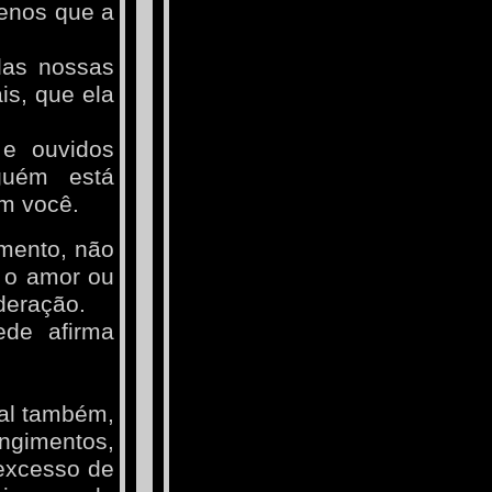
menos que a
das nossas
is, que ela
 e ouvidos
guém está
om você.
amento, não
 o amor ou
deração.
ede afirma
al também,
ngimentos,
 excesso de