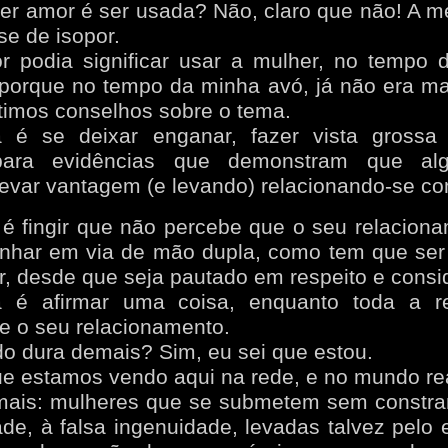
er amor é ser usada? Não, claro que não! A 
se de isopor.
r podia significar usar a mulher, no tempo 
 porque no tempo da minha avó, já não era ma
imos conselhos sobre o tema.
 é se deixar enganar, fazer vista grossa
ara evidências que demonstram que al
evar vantagem (e levando) relacionando-se c
é fingir que não percebe que o seu relacion
nhar em via de mão dupla, como tem que ser
ar, desde que seja pautado em respeito e consi
 é afirmar uma coisa, enquanto toda a r
re o seu relacionamento.
o dura demais? Sim, eu sei que estou.
ue estamos vendo aqui na rede, e no mundo re
mais: mulheres que se submetem sem constra
ade, à falsa ingenuidade, levadas talvez pelo