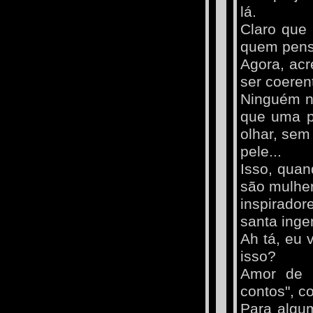
lá.
Claro que
quem pensa
Agora, acr
ser coeren
Ninguém n
que uma pe
olhar, sem
pele...
Isso, qua
são mulhe
inspirador
santa inge
Ah tá, eu 
isso?
Amor de p
contos", c
Para algum