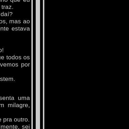
traz.
 daí?
dos, mas ao
nte estava
o!
ue todos os
 vemos por
istem.
esenta uma
m milagre,
 pra outro.
lmente, sei