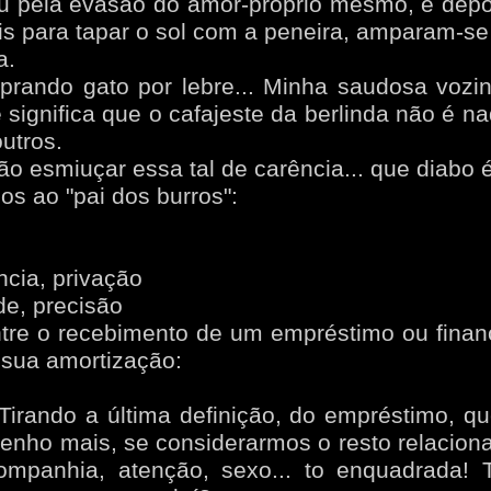
ou pela evasão do amor-próprio mesmo, e depo
s para tapar o sol com a peneira, amparam-s
a.
rando gato por lebre... Minha saudosa vozin
 significa que o cafajeste da berlinda não é na
utros.
o esmiuçar essa tal de carência... que diabo 
s ao "pai dos burros":
ncia, privação
e, precisão
ntre o recebimento de um empréstimo ou finan
e sua amortização:
irando a última definição, do empréstimo, q
enho mais, se considerarmos o resto relacio
companhia, atenção, sexo... to enquadrada! 