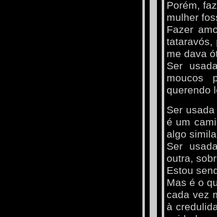
Porém, faz
mulher fos
Fazer amo
tataravós,
me dava ót
Ser usada
moucos p
querendo l
Ser usada 
é um cami
algo simil
Ser usada
outra, sob
Estou send
Mas é o q
cada vez 
à credulid