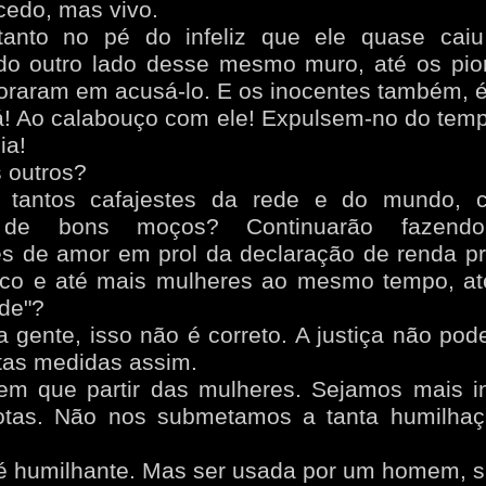
cedo, mas vivo.
anto no pé do infeliz que ele quase cai
do outro lado desse mesmo muro, até os pio
voraram em acusá-lo. E os inocentes também, é
á! Ao calabouço com ele! Expulsem-no do tem
ia!
s outros?
 tantos cafajestes da rede e do mundo, c
de bons moços? Continuarão fazendo
s de amor em prol da declaração de renda pr
inco e até mais mulheres ao mesmo tempo, a
ede"?
 gente, isso não é correto. A justiça não pode
tas medidas assim.
tem que partir das mulheres. Sejamos mais in
otas. Não nos submetamos a tanta humilhaç
é humilhante. Mas ser usada por um homem, s