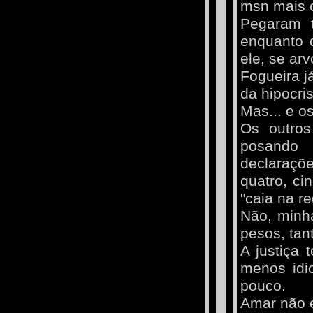
msn mais 
Pegaram t
enquanto 
ele, se ar
Fogueira j
da hipocris
Mas... e o
Os outros
posando 
declaraçõe
quatro, c
"caia na r
Não, minha
pesos, tan
A justiça 
menos idi
pouco.
Amar não 