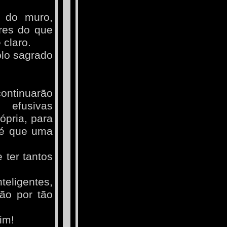
u do muro,
res do que
 claro.
plo sagrado
ontinuarão
 efusivas
ópria, para
té que uma
 ter tantos
teligentes,
ão por tão
im!