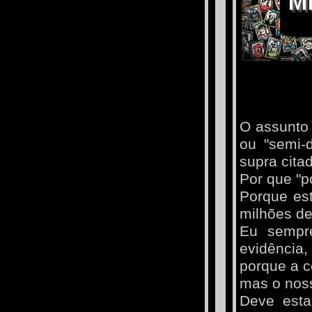
O assunto
ou "semi-
supra cita
Por que "p
Porque est
milhões de
Eu sempr
evidência
porque a c
mas o noss
Deve esta