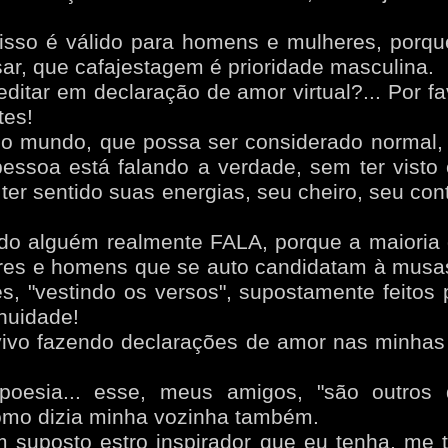
 isso é válido para homens e mulheres, porqu
r, que cafajestagem é prioridade masculina.
editar em declaração de amor virtual?... Por f
tes!
o mundo, que possa ser considerado normal, 
ssoa está falando a verdade, sem ter visto 
 ter sentido suas energias, seu cheiro, seu con
ndo alguém realmente FALA, porque a maioria 
res e homens que se auto candidatam à musas
es, "vestindo os versos", supostamente feitos p
nuidade!
vivo fazendo declarações de amor nas minhas
oesia... esse, meus amigos, "são outros 
omo dizia minha vozinha também.
 suposto estro inspirador que eu tenha, me 