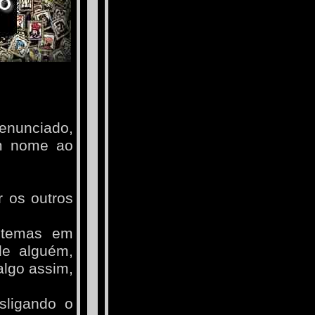
enunciado,
am nome ao
r os outros
 temas em
de alguém,
algo assim,
sligando o