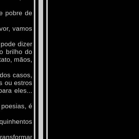
e pobre de
avor, vamos
pode dizer
o brilho do
tato, mãos,
dos casos,
 ou estros
ara eles...
 poesias, é
quinhentos
transformar