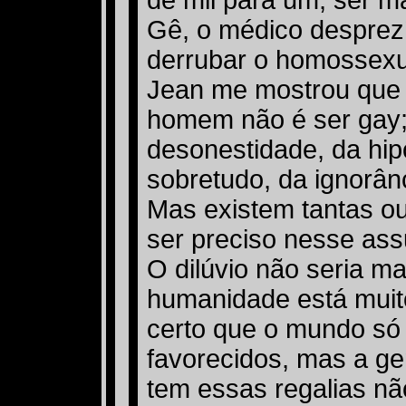
de mil para um, ser m
Gê, o médico desprez
derrubar o homossexu
Jean me mostrou que 
homem não é ser gay; é
desonestidade, da hipo
sobretudo, da ignorân
Mas existem tantas outr
ser preciso nesse ass
O dilúvio não seria ma
humanidade está muito
certo que o mundo só
favorecidos, mas a g
tem essas regalias não