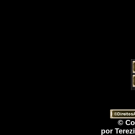
© Co
por Terez